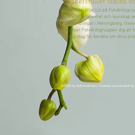
Säkerställer hälsa 
När du träffar Liz på Fotvårdsgru
av stor erfarenhet och kunskap e
behandlingar i Helsingborg. Oavse
hjälper Fotvårdsgruppen dig att h
Ring idag för berätta om dina pr
© 2035 by Soft Aesthetics. Powered and secured by