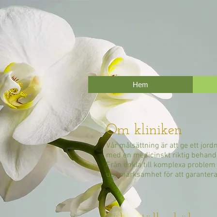
Hem
Om kliniken
Vår målsättning är att ge ett jo
med en medicinskt riktig behandl
Från enkla till komplexa proble
uppmärksamhet för att garantera 