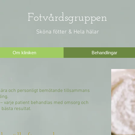
Fotvårdsgruppen
Sköna fötter & Hela hälar
Om kliniken
Behandlingar
rdnära och personligt bemötande tillsammans
ing.
m – varje patient behandlas med omsorg och
bästa resultat.